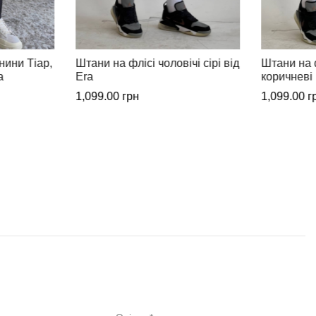
чі сірі від
Штани на флісі чоловічі світло-
Стильні ши
коричневі від Era
джинси чор
1,099.00
грн
1,499.00
г