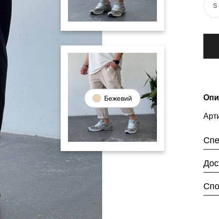
S
Опи
Бежевий
Арти
Спе
Дос
Спо