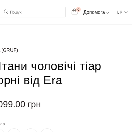
0
Допомога
UK
 (GRUF)
тани чоловічі тіар
орні від Era
099.00
грн
мер