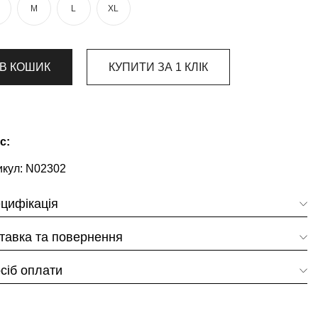
M
L
XL
В КОШИК
КУПИТИ ЗА 1 КЛIК
с:
кул:
N02302
цифікація
тавка та повернення
сіб оплати