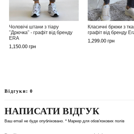
Класичні брюки з тканини Тіар,
Штани на флісі чолові
графіт від бренду Era
Era
1,299.00
грн
1,099.00
грн
Відгуки: 0
НАПИСАТИ ВІДГУК
Ваш email не буде опубліковано. * Маркер для обов'язкових полів