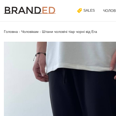
SALES
ЧОЛОВ
Головна
-
Чоловікам
-
Штани чоловічі тіар чорні від Era