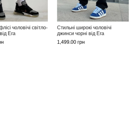
рокі чоловічі
Стильні широкі чоловічі
ні від Era
джинси від Era
рн
1,499.00
грн