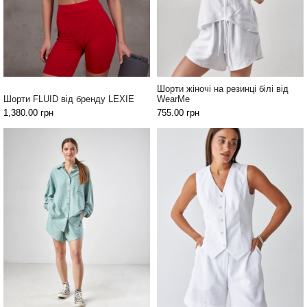
повсякденні
костюми
Спортивні
костюми
Толстовки
Шорти жіночі на резинці білі від
та
Шорти FLUID від бренду LEXIE
WearMe
світшоти
1,380.00
грн
755.00
грн
Блузи
та
сорочки
Сукні
Піджаки
та
костюми
Футболки
та поло