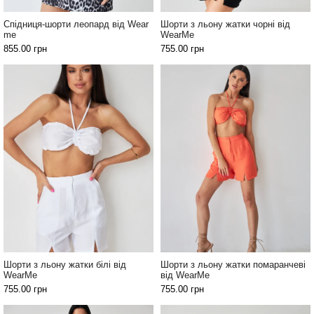
Спідниця-шорти леопард від Wear
Шорти з льону жатки чорні від
me
WearMe
855.00
грн
755.00
грн
Шорти з льону жатки білі від
Шорти з льону жатки помаранчеві
WearMe
від WearMe
755.00
грн
755.00
грн