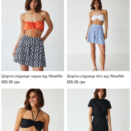
Шорти-спідниця чорна від WearMe
Шорти-спідниця білі від WearMe
655.00
грн
655.00
грн