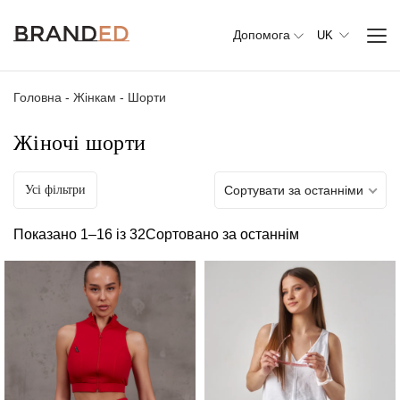
Допомога
UK
Головна
-
Жінкам
-
Шорти
Жіночі шорти
Усі фільтри
Сортувати за останніми
Весь
одяг
Показано 1–16 із 32
Сортовано за останнім
Верхній
одяг
Джемпери,
светри та
кардигани
Комплекти
та