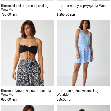
Джинси
Шорти жіночі на резинці хакі від
Шорти з льону бермуди від Wear
та
WearMe
me
брюки
755.00
грн
1,255.00
грн
Топи
та
боді
Спідня
білизна
Жіночі
сумки
Туніки та
комбінезони
Шорти
Шорти-спідниця чорний горох від
Шорти-спідниця блакитні від
WearMe
WearMe
Спідниці
655.00
грн
655.00
грн
Піжами