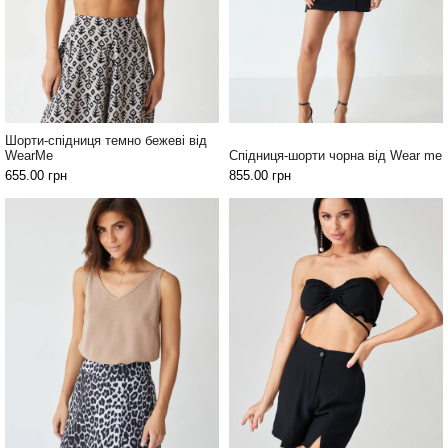
Шорти-спідниця темно бежеві від
WearMe
Спідниця-шорти чорна від Wear me
655.00
грн
855.00
грн