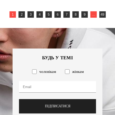
1
2
3
4
5
6
7
8
9
…
49
БУДЬ У ТЕМІ
чоловікам
жінкам
ПІДПИСАТИСЯ