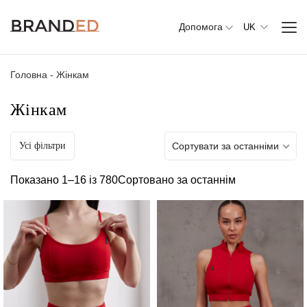
Допомога
UK
Головна
-
Жінкам
Жінкам
Усі фільтри
Сортувати за останніми
Весь
одяг
Показано 1–16 із 780
Сортовано за останнім
Верхній
одяг
Джемпери,
светри та
кардигани
Комплекти
та