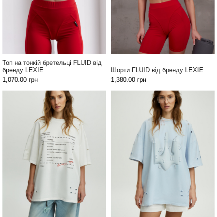
повсякденні
костюми
Спортивні
костюми
Толстовки
Топ на тонкій бретельці FLUID від
та
бренду LEXIE
Шорти FLUID від бренду LEXIE
світшоти
1,070.00
грн
1,380.00
грн
Блузи
та
сорочки
Сукні
Піджаки
та
костюми
Футболки
та поло