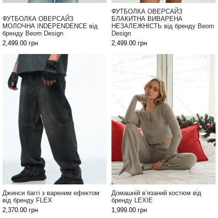
Джинси
ФУТБОЛКА ОВЕРСАЙЗ
та
ФУТБОЛКА ОВЕРСАЙЗ
БЛАКИТНА ВИВАРЕНА
брюки
МОЛОЧНА INDEPENDENCE від
НЕЗАЛЕЖНІСТЬ від бренду Beom
бренду Beom Design
Design
2,499.00
Топи
грн
2,499.00
грн
та
боді
Спідня
білизна
Жіночі
сумки
Туніки та
комбінезони
Шорти
Спідниці
Джинси баггі з вареним ефектом
Домашній в’язаний костюм від
від бренду FLEX
бренду LEXIE
2,370.00
грн
1,999.00
грн
Піжами