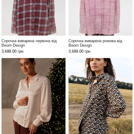
Джинси
та
брюки
Топи
та
боді
Сорочка виварена червона від
Сорочка виварена рожева від
Beom Design
Beom Design
Спідня
3,699.00
грн
3,699.00
грн
білизна
Жіночі
сумки
Туніки та
комбінезони
Шорти
Спідниці
Піжами