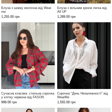
Блуза з шовку молочна від Wear
Блуза з вільним кроєм легка від
me
All UP
1,255.00
грн
1,289.00
грн
Сучасна класика: стильна сорочка
Сорочка "День Незалежності" від
у клітку червона від FASON
WearMe
999.00
грн
1,555.00
грн