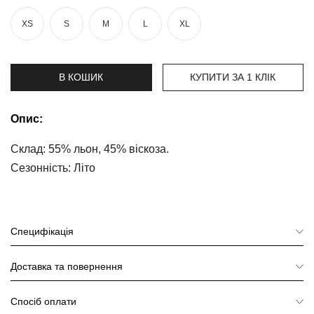
та
брюки
XS
S
M
L
XL
Топи
та
боді
В КОШИК
КУПИТИ ЗА 1 КЛIК
Спідня
білизна
Опис:
Жіночі
Склад: 55% льон, 45% віскоза.
сумки
Сезонність: Літо
Туніки та
комбінезони
Шорти
Специфікація
Спідниці
Доставка та повернення
Піжами
Спосіб оплати