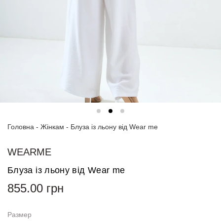
Спортивні
костюми
Толстовки
та
світшоти
Блузи
та
сорочки
Головна
Сукні
-
Жінкам
-
Блуза із льону від Wear me
Піджаки
WEARME
та
костюми
Блуза із льону від Wear me
855.00
грн
Футболки
та поло
Размер
Джинси