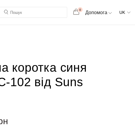
0
Допомога
UK
ча коротка синя
C-102 від Suns
рн