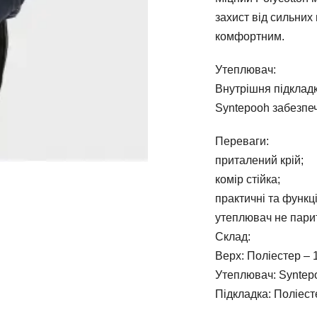
захист від сильних 
комфортним.
Утеплювач:
Внутрішня підклад
Syntepooh забезпеч
Переваги:
приталений крій;
комір стійка;
практичні та функц
утеплювач не парит
Склад:
Верх: Поліестер – 
Утеплювач: Syntep
Підкладка: Поліес