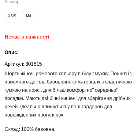
Размер
та
брюки
XS/S
M/L
Топи
та
боді
Немає в наявності
Спідня
білизна
Опис:
Жіночі
Артикул:
301515
сумки
Шорти жіночі рожевого кольору в білу смужку. Пошиті із
приємного до тіла бавовняного матеріалу з еластичною
Туніки та
комбінезони
гумкою на поясі, для більш комфортної середньої
посадки. Мають дві бічні кишені для зберігання дрібних
Шорти
речей. Ідеально впишуться у ваш гардероб для
Спідниці
повсякденних прогулянок.
Піжами
Склад:
100% бавовна.