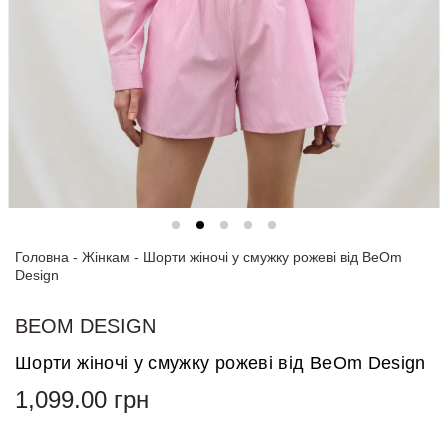
Спортивні
костюми
Толстовки
та
світшоти
Блузи
та
сорочки
Головна
Сукні
-
Жінкам
-
Шорти жіночі у смужку рожеві від BeOm
Design
Піджаки
та
BEOM DESIGN
костюми
Шорти жіночі у смужку рожеві від BeOm Design
Футболки
1,099.00
грн
та поло
Джинси