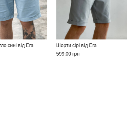
 від Era
Шорти спортивні бежеві від
Era
599.00
грн