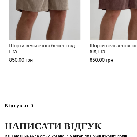
Шорти вельветові коричневі
Джинси чоловічі широ
від Era
1,399.00
грн
850.00
грн
Відгуки: 0
НАПИСАТИ ВІДГУК
Ваш email не буде опубліковано. * Маркер для обов'язкових полів