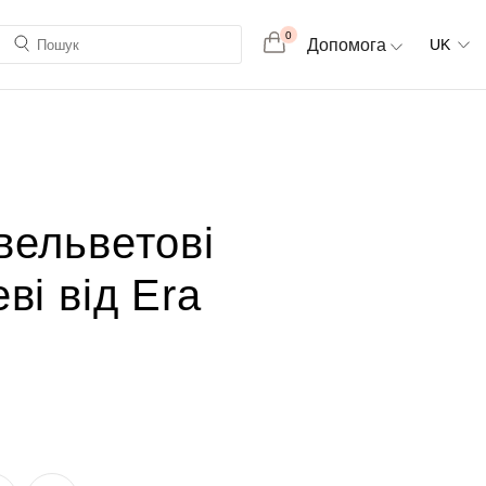
0
Допомога
UK
вельветові
ві від Era
н