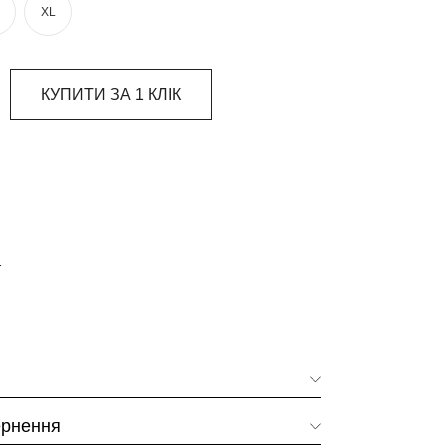
XL
КУПИТИ ЗА 1 КЛIК
т
ернення