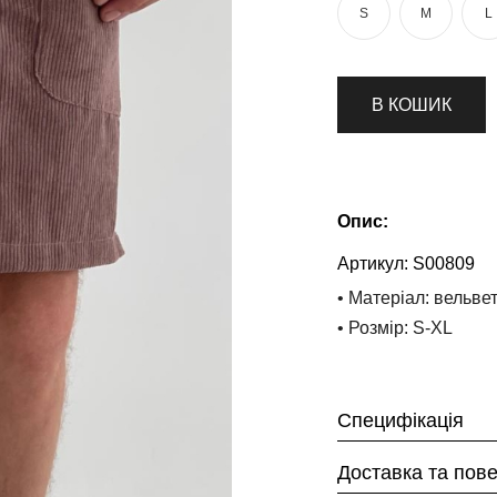
S
M
L
В КОШИК
Опис:
Артикул:
S00809
• Матеріал: вельве
• Розмір: S-XL
Специфікація
Доставка та пов