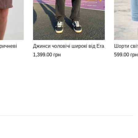
кі від Era
Шорти світло сині від Era
Шорти сірі
599.00
грн
599.00
грн