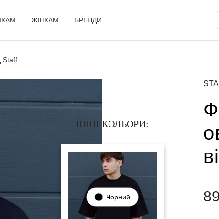
ІКАМ
ЖІНКАМ
БРЕНДИ
 Staff
STA
Ф
ІНШІ КОЛЬОРИ:
о
в
8
Чорний