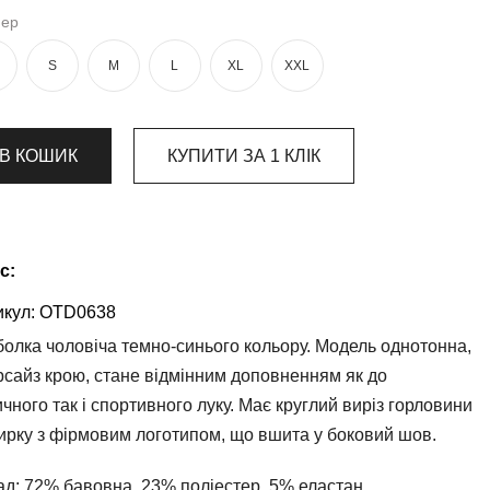
мер
S
M
L
XL
XXL
В КОШИК
КУПИТИ ЗА 1 КЛIК
с:
кул:
OTD0638
олка чоловіча темно-синього кольору. Модель однотонна,
рсайз крою, стане відмінним доповненням як до
чного так і спортивного луку. Має круглий виріз горловини
ирку з фірмовим логотипом, що вшита у боковий шов.
ад:
72% бавовна, 23% поліестер, 5% еластан.