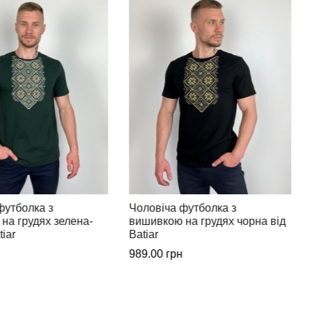
футболка з
Чоловіча футболка вишиванка
на грудях чорна від
сірий хакі з білою вишивкою
від Batiar
769.00
грн