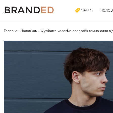
SALES
ЧОЛОВ
Головна
-
Чоловікам
-
Футболка чоловіча оверсайз темно-синя від