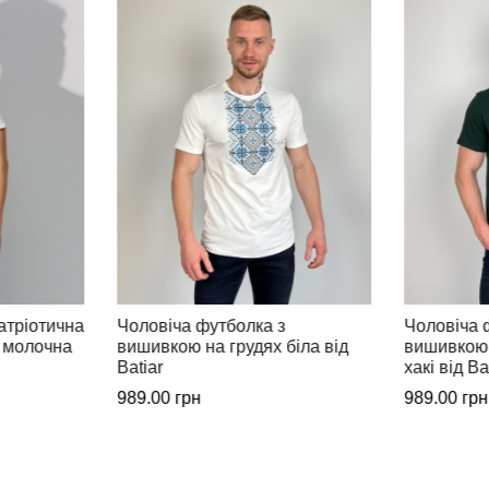
Чоловіча футболка з
Чоловіча 
біла від
вишивкою на грудях зелена-
вишивкою 
хакі від Batiar
Batiar
989.00
грн
989.00
грн