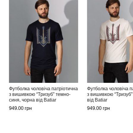
Футболка чоловіча патріотична
Чоловіча футболка з
з вишивкою “Тризуб” молочна
вишивкою на грудях 
від Batiar
Batiar
949.00
грн
989.00
грн