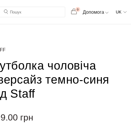
0
Допомога
UK
FF
утболка чоловіча
версайз темно-синя
ід Staff
99.00
грн