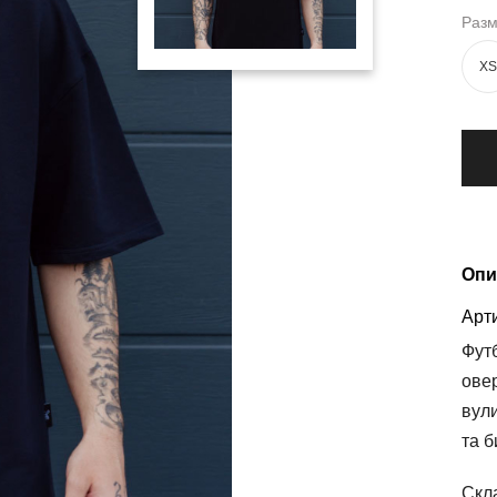
Раз
XS
Опи
Арти
Футб
ове
вули
та б
Скл