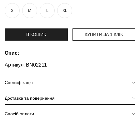
та
брюки
S
M
L
XL
Топи
та
боді
В КОШИК
КУПИТИ ЗА 1 КЛIК
Спідня
білизна
Опис:
Артикул:
Жіночі
BN02211
сумки
Специфікація
Туніки та
комбінезони
Доставка та повернення
Шорти
Спосіб оплати
Спідниці
Піжами