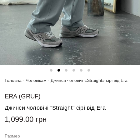
Спортивні
костюми
Толстовки
та
світшоти
Блузи
та
сорочки
Головна
Сукні
-
Чоловікам
-
Джинси чоловічі «Straight» сірі від Era
Піджаки
ERA (GRUF)
та
костюми
Джинси чоловічі "Straight" сірі від Era
1,099.00
грн
Футболки
та поло
Размер
Джинси