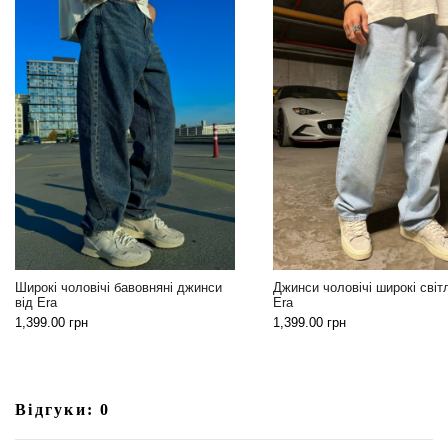
Стиль
бавовняні джинси
Джинси чоловічі широкі світлі від
чорні 
Era
1,499
1,399.00
грн
Відгуки: 0