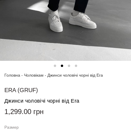
Спортивні
костюми
Толстовки
та
світшоти
Блузи
та
сорочки
Головна
Сукні
-
Чоловікам
-
Джинси чоловічі чорні від Era
Піджаки
ERA (GRUF)
та
костюми
Джинси чоловічі чорні від Era
1,299.00
грн
Футболки
та поло
Размер
Джинси