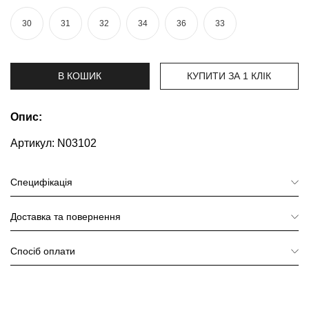
та
брюки
30
31
32
34
36
33
Топи
та
боді
В КОШИК
КУПИТИ ЗА 1 КЛIК
Спідня
білизна
Опис:
Артикул:
Жіночі
N03102
сумки
Специфікація
Туніки та
комбінезони
Доставка та повернення
Шорти
Спосіб оплати
Спідниці
Піжами