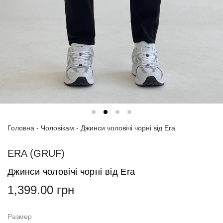
Спортивні
костюми
Толстовки
та
світшоти
Блузи
та
сорочки
Головна
Сукні
-
Чоловікам
-
Джинси чоловічі чорні від Era
Піджаки
ERA (GRUF)
та
костюми
Джинси чоловічі чорні від Era
1,399.00
грн
Футболки
та поло
Размер
Джинси