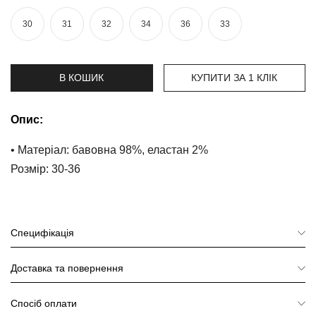
та
брюки
30
31
32
34
36
33
Топи
та
боді
В КОШИК
КУПИТИ ЗА 1 КЛIК
Спідня
білизна
Опис:
Жіночі
• Матеріал: бавовна 98%, еластан 2%
сумки
Розмір: 30-36
Туніки та
комбінезони
Шорти
Специфікація
Спідниці
Доставка та повернення
Піжами
Спосіб оплати