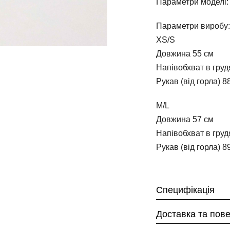
Параметри моделі: 
Параметри виробу:
XS/S
Довжина 55 см
Напівобхват в груд
Рукав (від горла) 8
M/L
Довжина 57 см
Напівобхват в груд
Рукав (від горла) 8
Специфікація
Доставка та пов