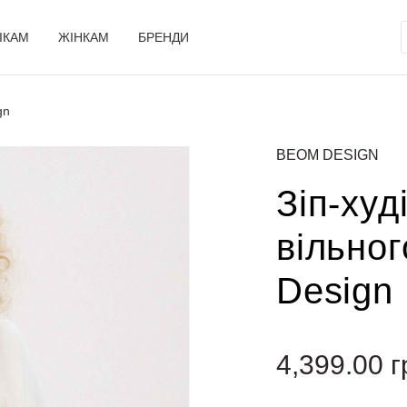
ІКАМ
ЖІНКАМ
БРЕНДИ
gn
BEOM DESIGN
Зіп-худ
вільно
Design
4,399.00
г