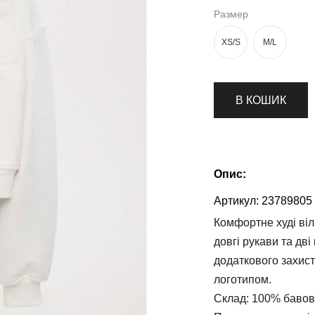
Размер
XS/S
M/L
В КОШИК
Опис:
Артикул:
23789805
Комфортне худі віл
довгі рукави та дв
додаткового захист
логотипом.
Склад: 100% бавовн