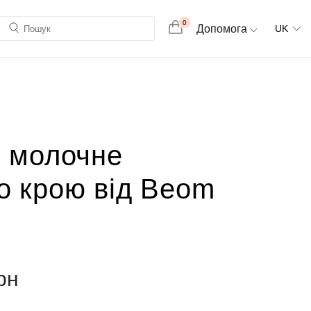
0
Допомога
UK
і молочне
го крою від Beom
рн