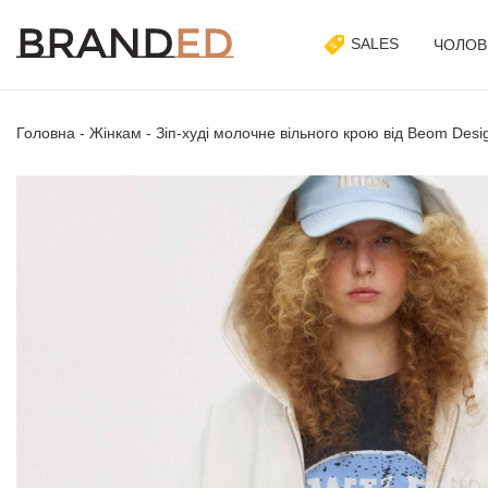
SALES
ЧОЛОВ
Головна
-
Жінкам
-
Зіп-худі молочне вільного крою від Beom Desi