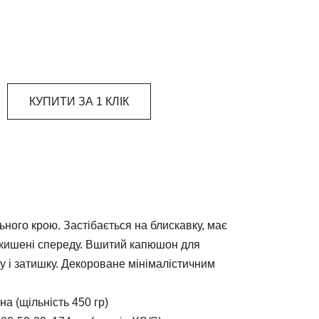
КУПИТИ ЗА 1 КЛIК
ьного крою. Застібається на блискавку, має
і кишені спереду. Вшитий капюшон для
у і затишку. Декороване мінімалістичним
а (щільність 450 гр)