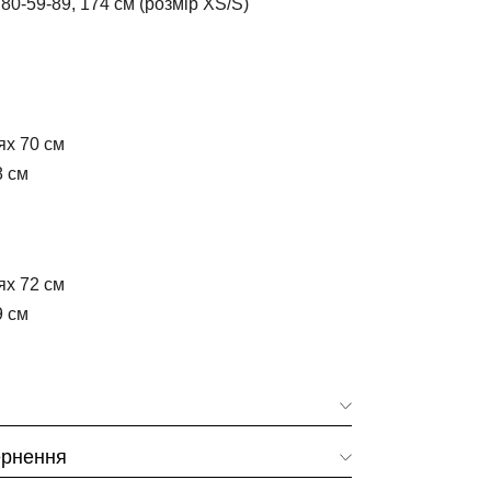
80-59-89, 174 см (розмір XS/S)
ях 70 см
8 см
ях 72 см
9 см
ернення