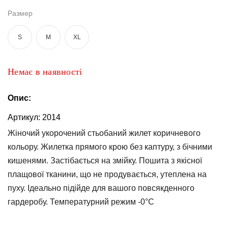
та
брюки
Размер
Топи
S
M
XL
та
боді
Немає в наявності
Спідня
білизна
Опис:
Жіночі
сумки
Артикул:
2014
Жіночий укорочений стьобаний жилет коричневого
Туніки та
комбінезони
кольору. Жилетка прямого крою без каптуру, з бічними
кишенями. Застібається на змійку. Пошита з якісної
Шорти
плащової тканини, що не продувається, утеплена на
пуху. Ідеально підійде для вашого повсякденного
Спідниці
гардеробу. Температурний режим -0°C
Піжами