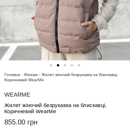
Спортивні
костюми
Толстовки
та
світшоти
Блузи
та
сорочки
Головна
Сукні
-
Жінкам
-
Жилет жіночий безрукавка на блискавці,
Коричневий WearMe
Піджаки
та
WEARME
костюми
Жилет жіночий безрукавка на блискавці,
Футболки
Коричневий WearMe
та поло
855.00
грн
Джинси