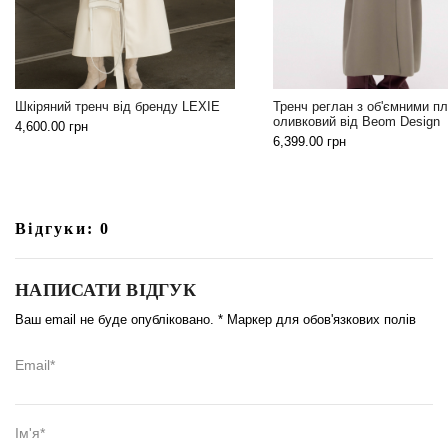
Універсальна чорна жиле
Тренч реглан з об'ємними плечима
бренду LEXIE
оливковий від Beom Design
2,199.00
грн
6,399.00
грн
Відгуки: 0
НАПИСАТИ ВІДГУК
Ваш email не буде опубліковано. * Маркер для обов'язкових полів
Email*
Ім'я*