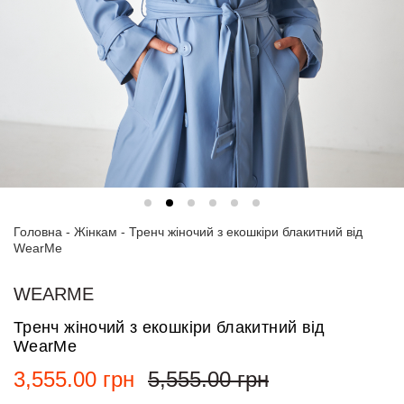
Спортивні
костюми
Толстовки
та
світшоти
Блузи
та
сорочки
Головна
Сукні
-
Жінкам
-
Тренч жіночий з екошкіри блакитний від
WearMe
Піджаки
та
WEARME
костюми
Тренч жіночий з екошкіри блакитний від
Футболки
WearMe
та поло
3,555.00
грн
5,555.00
грн
Джинси