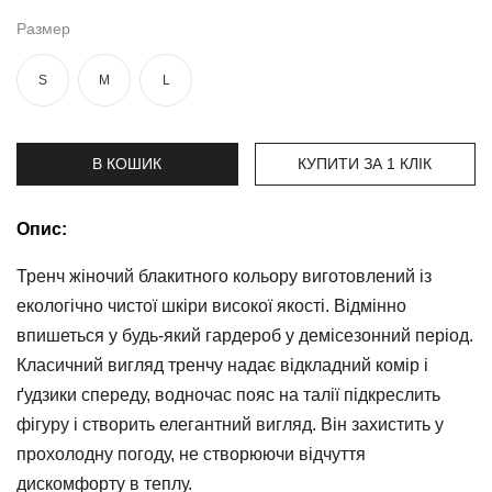
та
брюки
Размер
Топи
S
M
L
та
боді
Спідня
В КОШИК
КУПИТИ ЗА 1 КЛIК
білизна
Жіночі
Опис:
сумки
Тренч жіночий блакитного кольору виготовлений із
Туніки та
екологічно чистої шкіри високої якості. Відмінно
комбінезони
впишеться у будь-який гардероб у демісезонний період.
Шорти
Класичний вигляд тренчу надає відкладний комір і
ґудзики спереду, водночас пояс на талії підкреслить
Спідниці
фігуру і створить елегантний вигляд. Він захистить у
прохолодну погоду, не створюючи відчуття
Піжами
дискомфорту в теплу.