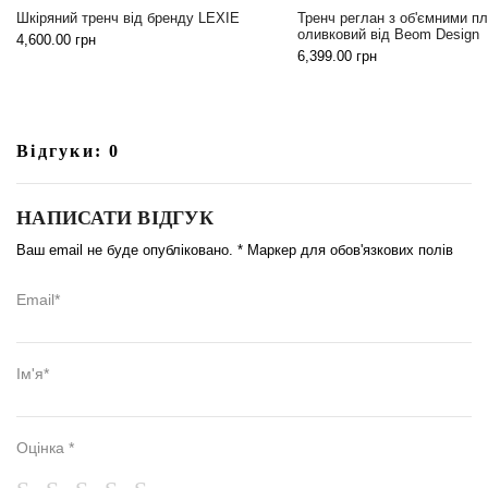
Універсальна чорна жилетка
Тренч реглан з об'ємними плечима
бренду LEXIE
оливковий від Beom Design
2,199.00
грн
6,399.00
грн
Відгуки: 0
НАПИСАТИ ВІДГУК
Ваш email не буде опубліковано. * Маркер для обов'язкових полів
Email*
Ім'я*
Оцінка *