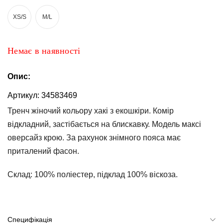
та
брюки
XS/S
M/L
Топи
та
Немає в наявності
боді
Спідня
Опис:
білизна
Артикул:
34583469
Жіночі
Тренч жіночий кольору хакі з екошкіри. Комір
сумки
відкладний, застібається на блискавку. Модель максі
Туніки та
оверсайз крою. За рахунок знімного пояса має
комбінезони
приталений фасон.
Шорти
Склад:
100% поліестер, підклад 100% віскоза.
Спідниці
Піжами
Специфікація