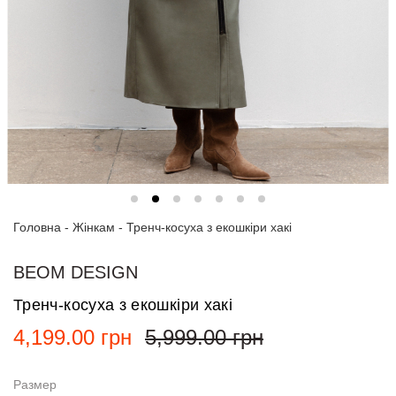
Спортивні
костюми
Толстовки
та
світшоти
Блузи
та
сорочки
Головна
Сукні
-
Жінкам
-
Тренч-косуха з екошкіри хакі
Піджаки
BEOM DESIGN
та
костюми
Тренч-косуха з екошкіри хакі
4,199.00
грн
5,999.00
грн
Футболки
та поло
Размер
Джинси