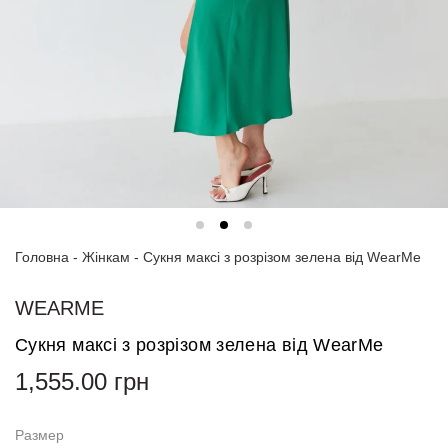
Спортивні
костюми
Толстовки
та
світшоти
Блузи
та
сорочки
Головна
Сукні
-
Жінкам
-
Сукня максі з розрізом зелена від WearMe
Піджаки
WEARME
та
костюми
Сукня максі з розрізом зелена від WearMe
1,555.00
грн
Футболки
та поло
Размер
Джинси