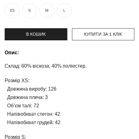
та
брюки
XS
S
M
L
Топи
та
боді
В КОШИК
КУПИТИ ЗА 1 КЛIК
Спідня
білизна
Опис:
Жіночі
Склад:
60% віскоза, 40% поліестер.
сумки
Розмір XS:
Туніки та
комбінезони
Довжина виробу:
126
Довжина плеча:
3
Шорти
Об’єм талі:
72
Напівобхват стегон:
42
Спідниці
Напівобхват грудей:
42
Піжами
Розмір S: