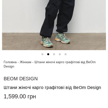
Спортивні
костюми
Толстовки
та
світшоти
Блузи
та
сорочки
Головна
Сукні
-
Жінкам
-
Штани жіночі карго графітові від BeOm
Design
Піджаки
та
BEOM DESIGN
костюми
Штани жіночі карго графітові від BeOm Design
Футболки
1,599.00
грн
та поло
Джинси