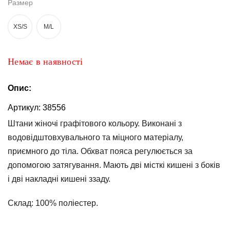
Размер
та
брюки
XS/S
M/L
Топи
та
боді
Немає в наявності
Спідня
білизна
Опис:
Жіночі
Артикул:
38556
сумки
Штани жіночі графітового кольору. Виконані з
водовідштовхувального та міцного матеріалу,
Туніки та
комбінезони
приємного до тіла. Обхват пояса регулюється за
допомогою затягування. Мають дві місткі кишені з боків
Шорти
і дві накладні кишені ззаду.
Спідниці
Склад:
100% поліестер.
Піжами