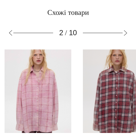
Схожі товари
3
10
/
Сорочка виварена рожева в