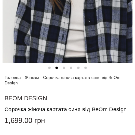
Спортивні
костюми
Толстовки
та
світшоти
Блузи
та
сорочки
Головна
Сукні
-
Жінкам
-
Сорочка жіноча картата синя від BeOm
Design
Піджаки
та
BEOM DESIGN
костюми
Сорочка жіноча картата синя від BeOm Design
Футболки
1,699.00
грн
та поло
Джинси