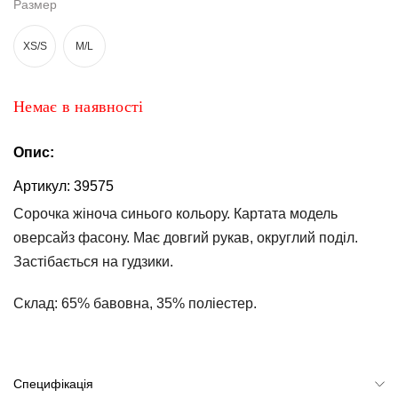
Размер
та
брюки
XS/S
M/L
Топи
та
боді
Немає в наявності
Спідня
білизна
Опис:
Жіночі
Артикул:
39575
сумки
Сорочка жіноча синього кольору. Картата модель
оверсайз фасону. Має довгий рукав, округлий поділ.
Туніки та
комбінезони
Застібається на гудзики.
Шорти
Склад:
65% бавовна, 35% поліестер.
Спідниці
Піжами
Специфікація