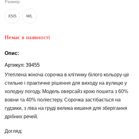
Размер
та
брюки
XS/S
M/L
Топи
та
боді
Немає в наявності
Спідня
білизна
Опис:
Жіночі
Артикул:
39455
сумки
Утеплена жіноча сорочка в клітинку білого кольору-це
стильне і практичне рішення для виходу на вулицю у
Туніки та
комбінезони
холодну погоду. Модель оверсайз крою пошита з 60%
вовни та 40% поліестеру. Сорочка застібається на
Шорти
гудзики, з ліва на груді велика кишеня для зберігання
Спідниці
дрібних речей.
Піжами
Догляд: