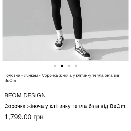
Спортивні
костюми
Толстовки
та
світшоти
Блузи
та
сорочки
Головна
Сукні
-
Жінкам
-
Сорочка жіноча у клітинку тепла біла від
BeOm
Піджаки
та
BEOM DESIGN
костюми
Сорочка жіноча у клітинку тепла біла від BeOm
Футболки
1,799.00
грн
та поло
Джинси