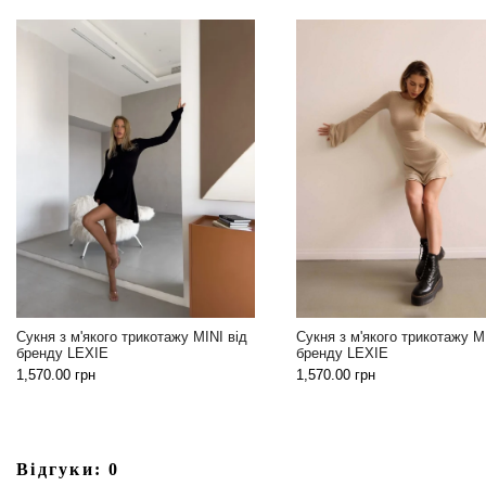
Сукня 
трикотажу MINI від
Сукня з м'якого трикотажу MINI від
гірчи
бренду LEXIE
2,555
1,570.00
грн
Відгуки: 0