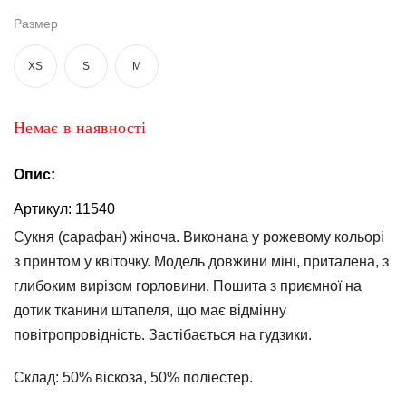
та
брюки
Размер
Топи
XS
S
M
та
боді
Немає в наявності
Спідня
білизна
Опис:
Жіночі
сумки
Артикул:
11540
Сукня (сарафан) жіноча. Виконана у рожевому кольорі
Туніки та
комбінезони
з принтом у квіточку. Модель довжини міні, приталена, з
глибоким вирізом горловини. Пошита з приємної на
Шорти
дотик тканини штапеля, що має відмінну
повітропровідність. Застібається на гудзики.
Спідниці
Склад:
50% віскоза, 50% поліестер.
Піжами