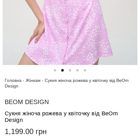
Спортивні
костюми
Толстовки
та
світшоти
Блузи
та
сорочки
Головна
Сукні
-
Жінкам
-
Сукня жіноча рожева у квіточку від BeOm
Design
Піджаки
та
BEOM DESIGN
костюми
Сукня жіноча рожева у квіточку від BeOm
Футболки
Design
та поло
1,199.00
грн
Джинси