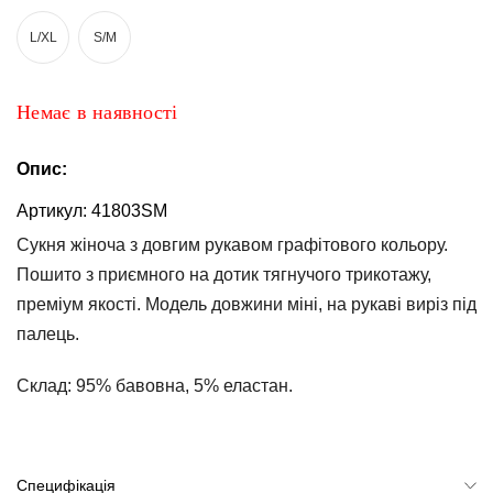
та
брюки
L/XL
S/M
Топи
та
Немає в наявності
боді
Спідня
Опис:
білизна
Артикул:
41803SM
Жіночі
Сукня жіноча з довгим рукавом графітового кольору.
сумки
Пошито з приємного на дотик тягнучого трикотажу,
Туніки та
преміум якості. Модель довжини міні, на рукаві виріз під
комбінезони
палець.
Шорти
Склад:
95% бавовна, 5% еластан.
Спідниці
Піжами
Специфікація