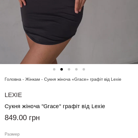
Спортивні
костюми
Толстовки
та
світшоти
Блузи
та
сорочки
Головна
Сукні
-
Жінкам
-
Сукня жіноча «Grace» графіт від Lexie
Піджаки
LEXIE
та
костюми
Сукня жіноча "Grace" графіт від Lexie
849.00
грн
Футболки
та поло
Размер
Джинси