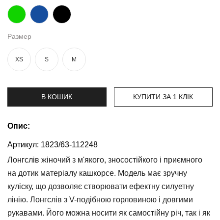
та
брюки
Топи
Размер
та
боді
XS
S
M
Спідня
білизна
В КОШИК
КУПИТИ ЗА 1 КЛIК
Жіночі
сумки
Опис:
Туніки та
комбінезони
Артикул:
1823/63-112248
Лонгслів жіночий з м'якого, зносостійкого і приємного
Шорти
на дотик матеріалу кашкорсе. Модель має зручну
Спідниці
куліску, що дозволяє створювати ефектну силуетну
лінію. Лонгслів з V-подібною горловиною і довгими
Піжами
рукавами. Його можна носити як самостійну річ, так і як