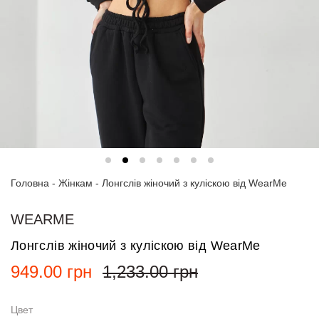
Спортивні
костюми
Толстовки
та
світшоти
Блузи
та
сорочки
Головна
Сукні
-
Жінкам
-
Лонгслів жіночий з куліскою від WearMe
Піджаки
WEARME
та
костюми
Лонгслів жіночий з куліскою від WearMe
949.00
грн
1,233.00
грн
Футболки
та поло
Цвет
Джинси