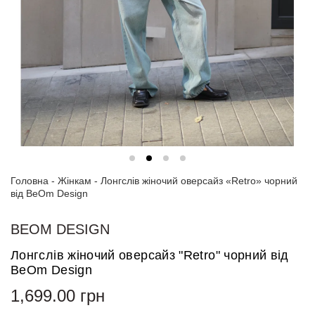
Спортивні
костюми
Толстовки
та
світшоти
Блузи
та
сорочки
Головна
Сукні
-
Жінкам
-
Лонгслів жіночий оверсайз «Retro» чорний
від BeOm Design
Піджаки
та
BEOM DESIGN
костюми
Лонгслів жіночий оверсайз "Retro" чорний від
Футболки
BeOm Design
та поло
1,699.00
грн
Джинси