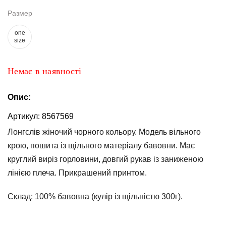
та
брюки
Размер
one
Топи
size
та
боді
Немає в наявності
Спідня
білизна
Опис:
Жіночі
сумки
Артикул:
8567569
Лонгслів жіночий чорного кольору. Модель вільного
Туніки та
комбінезони
крою, пошита із щільного матеріалу бавовни. Має
круглий виріз горловини, довгий рукав із заниженою
Шорти
лінією плеча. Прикрашений принтом.
Спідниці
Склад:
100% бавовна (кулір із щільністю 300г).
Піжами