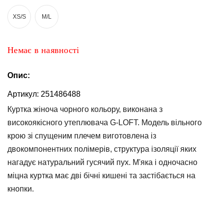
та
брюки
XS/S
M/L
Топи
та
Немає в наявності
боді
Спідня
Опис:
білизна
Артикул:
251486488
Жіночі
Куртка жіноча чорного кольору, виконана з
сумки
високоякісного утеплювача G-LOFT. Модель вільного
Туніки та
крою зі спущеним плечем виготовлена із
комбінезони
двокомпонентних полімерів, структура ізоляції яких
Шорти
нагадує натуральний гусячий пух. М'яка і одночасно
міцна куртка має дві бічні кишені та застібається на
Спідниці
кнопки.
Піжами