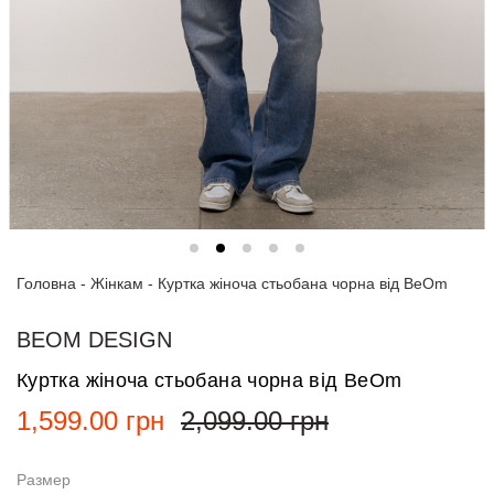
Спортивні
костюми
Толстовки
та
світшоти
Блузи
та
сорочки
Головна
Сукні
-
Жінкам
-
Куртка жіноча стьобана чорна від BeOm
Піджаки
BEOM DESIGN
та
костюми
Куртка жіноча стьобана чорна від BeOm
1,599.00
грн
2,099.00
грн
Футболки
та поло
Размер
Джинси