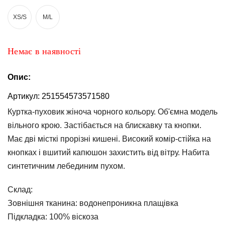
та
брюки
XS/S
M/L
Топи
та
Немає в наявності
боді
Спідня
Опис:
білизна
Артикул:
251554573571580
Жіночі
Куртка-пуховик жіноча чорного кольору. Об'ємна модель
сумки
вільного крою. Застібається на блискавку та кнопки.
Туніки та
Має дві місткі прорізні кишені. Високий комір-стійка на
комбінезони
кнопках і вшитий капюшон захистить від вітру. Набита
Шорти
синтетичним лебединим пухом.
Спідниці
Склад:
Зовнішня тканина: водонепроникна плащівка
Піжами
Підкладка: 100% віскоза