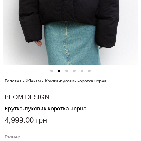
Спортивні
костюми
Толстовки
та
світшоти
Блузи
та
сорочки
Головна
Сукні
-
Жінкам
-
Крутка-пуховик коротка чорна
Піджаки
BEOM DESIGN
та
костюми
Крутка-пуховик коротка чорна
4,999.00
грн
Футболки
та поло
Размер
Джинси