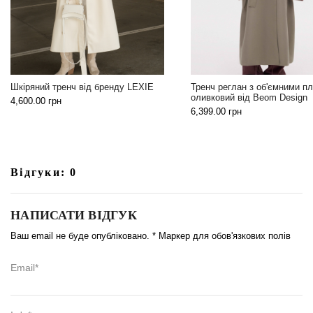
Універсальна чорна ж
E
Тренч реглан з об'ємними плечима
бренду LEXIE
оливковий від Beom Design
2,199.00
грн
6,399.00
грн
Відгуки: 0
НАПИСАТИ ВІДГУК
Ваш email не буде опубліковано. * Маркер для обов'язкових полів
Email*