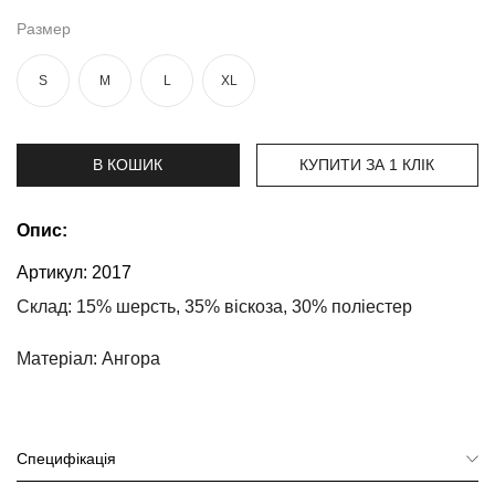
та
брюки
Размер
Топи
S
M
L
XL
та
боді
Спідня
В КОШИК
КУПИТИ ЗА 1 КЛIК
білизна
Жіночі
Опис:
сумки
Артикул:
2017
Туніки та
Склад: 15% шерсть, 35% віскоза, 30% поліестер
комбінезони
Матеріал: Ангора
Шорти
Спідниці
Специфікація
Піжами