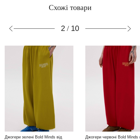
Схожі товари
3
10
/
Світшот червоний Bold Minds
Джогери червоні Bold Minds від
Beom Design