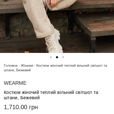
Спортивні
костюми
Толстовки
та
світшоти
Блузи
та
сорочки
Головна
Сукні
-
Жінкам
-
Костюм жіночий теплий вільний світшот та
штани, Бежевий
Піджаки
та
WEARME
костюми
Костюм жіночий теплий вільний світшот та
Футболки
штани, Бежевий
та поло
1,710.00
грн
Джинси