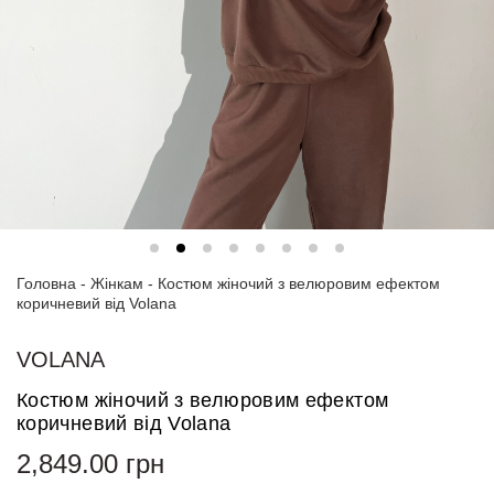
Спортивні
костюми
Толстовки
та
світшоти
Блузи
та
сорочки
Головна
Сукні
-
Жінкам
-
Костюм жіночий з велюровим ефектом
коричневий від Volana
Піджаки
та
VOLANA
костюми
Костюм жіночий з велюровим ефектом
Футболки
коричневий від Volana
та поло
2,849.00
грн
Джинси