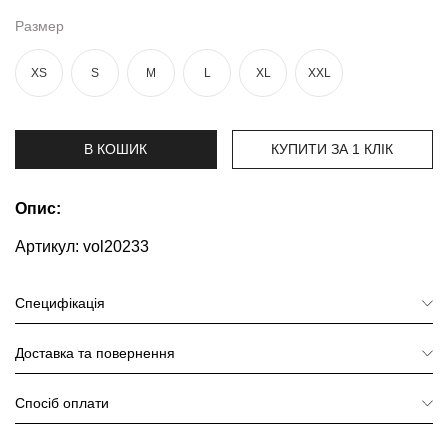
та
брюки
Размер
Топи
XS
S
M
L
XL
XXL
та
боді
Спідня
В КОШИК
КУПИТИ ЗА 1 КЛIК
білизна
Жіночі
Опис:
сумки
Артикул:
vol20233
Туніки та
комбінезони
Специфікація
Шорти
Доставка та повернення
Спідниці
Спосіб оплати
Піжами