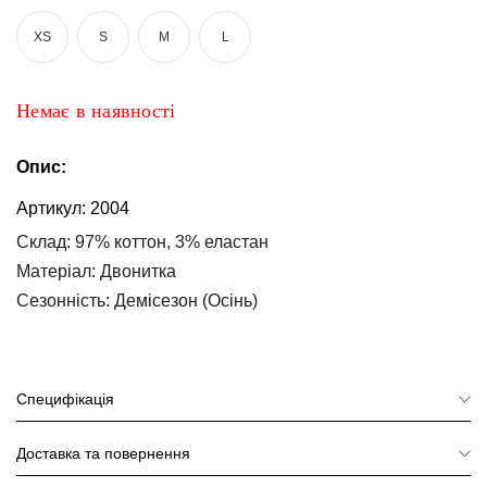
та
брюки
XS
S
M
L
Топи
та
Немає в наявності
боді
Спідня
Опис:
білизна
Артикул:
2004
Жіночі
Склад
: 97% коттон, 3% еластан
сумки
Матеріал
: Двонитка
Туніки та
Сезонність
: Демісезон (Осінь)
комбінезони
Шорти
Специфікація
Спідниці
Доставка та повернення
Піжами