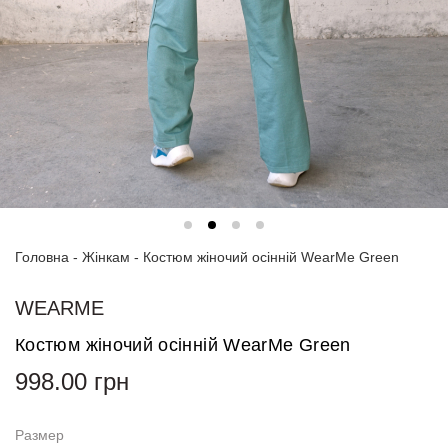
Спортивні
костюми
Толстовки
та
світшоти
Блузи
та
сорочки
Головна
Сукні
-
Жінкам
-
Костюм жіночий осінній WearMe Green
Піджаки
WEARME
та
костюми
Костюм жіночий осінній WearMe Green
998.00
грн
Футболки
та поло
Размер
Джинси