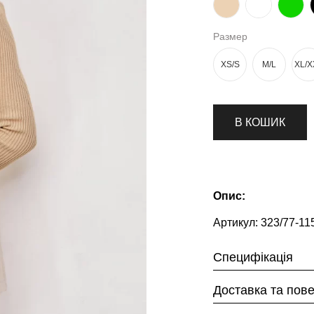
Размер
XS/S
M/L
XL/X
В КОШИК
Опис:
Артикул:
323/77-11
Специфікація
Доставка та пов