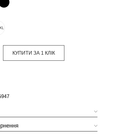
XL
КУПИТИ ЗА 1 КЛIК
5947
ернення