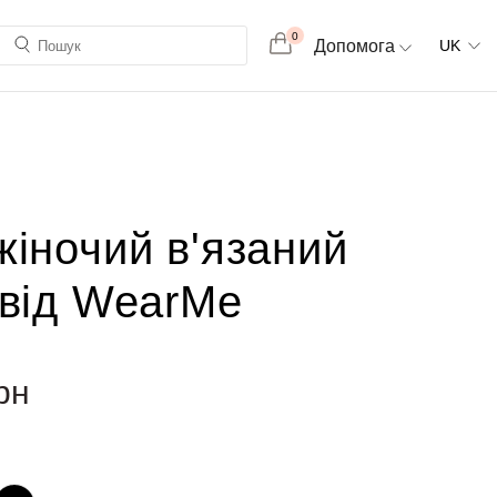
0
Допомога
UK
жіночий в'язаний
 від WearMe
рн