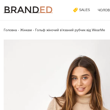
SALES
ЧОЛОВ
Головна
-
Жінкам
-
Гольф жіночий в’язаний рубчик від WearMe