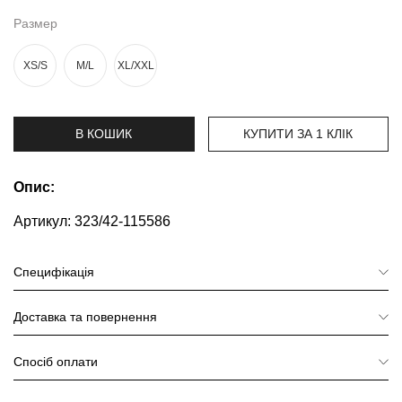
та
брюки
Размер
Топи
XS/S
M/L
XL/XXL
та
боді
Спідня
В КОШИК
КУПИТИ ЗА 1 КЛIК
білизна
Жіночі
Опис:
сумки
Артикул:
323/42-115586
Туніки та
комбінезони
Специфікація
Шорти
Доставка та повернення
Спідниці
Спосіб оплати
Піжами