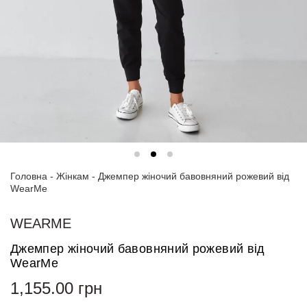
Спортивні
костюми
Толстовки
та
світшоти
Блузи
та
сорочки
Головна
Сукні
-
Жінкам
-
Джемпер жіночий бавовняний рожевий від
WearMe
Піджаки
та
WEARME
костюми
Джемпер жіночий бавовняний рожевий від
Футболки
WearMe
та поло
1,155.00
грн
Джинси