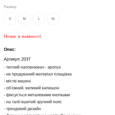
та
брюки
Размер
Топи
S
M
L
XL
та
боді
Немає в наявності
Спідня
білизна
Опис:
Жіночі
сумки
Артикул:
2037
- теплий наповнювач - аропух
Туніки та
комбінезони
- не продуваний матеріал плащівка
- місткі кишені
Шорти
- об'ємний, великий капюшон
- фіксується металевими кнопками
Спідниці
- на талії вшитий зручний пояс
Піжами
- трендовий дизайн