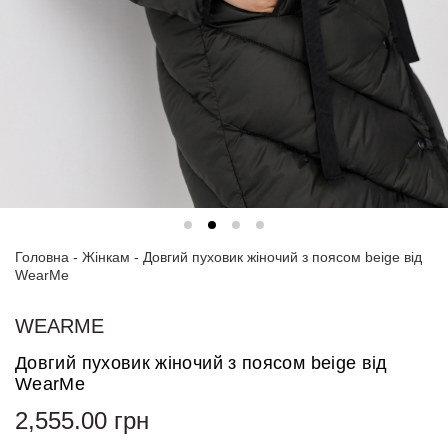
Спортивні
костюми
Толстовки
та
світшоти
Блузи
та
сорочки
Головна
Сукні
-
Жінкам
-
Довгий пуховик жіночий з поясом beige від
WearMe
Піджаки
та
WEARME
костюми
Довгий пуховик жіночий з поясом beige від
Футболки
WearMe
та поло
2,555.00
грн
Джинси