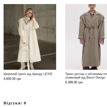
Універсальна чорна жил
Тренч реглан з об'ємними плечима
бренду LEXIE
оливковий від Beom Design
2,199.00
грн
6,399.00
грн
Відгуки: 0