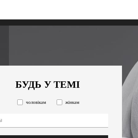
БУДЬ У ТЕМІ
чоловікам
жінкам