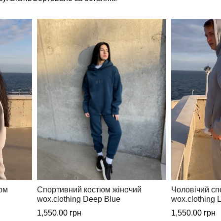
ка делает фабричную одежду доступной широкому кругу потребите
юм
Спортивний костюм жіночий
Чоловічий сп
wox.clothing Deep Blue
wox.clothing 
1,550.00
грн
1,550.00
грн