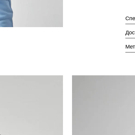
Спе
Дос
Мет