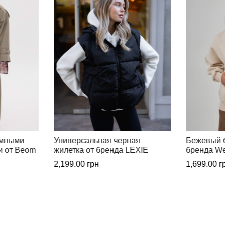
ая
Бежевый бомбер на молнии от
Классичес
LEXIE
бренда Wear me
Beom Des
1,699.00
грн
5,899.00
г