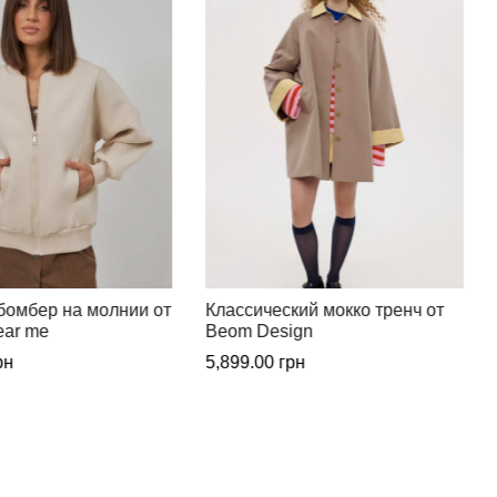
кий мокко тренч от
Классический бежевый тренч
ign
от Beom Design
рн
5,899.00
грн