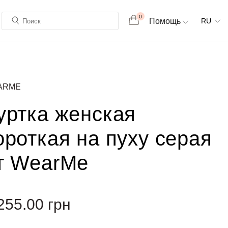
0
Помощь
RU
ARME
уртка женская
ороткая на пуху серая
т WearMe
255.00
грн