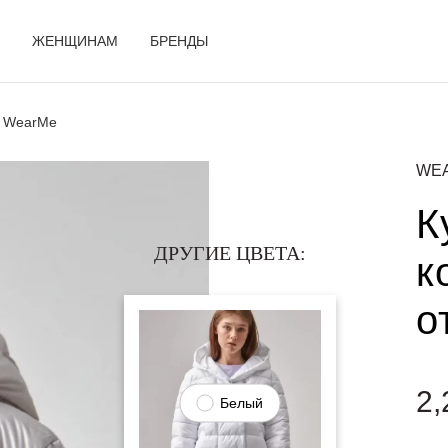
ЖЕНЩИНАМ
БРЕНДЫ
т WearMe
WE
К
ДРУГИЕ ЦВЕТА:
к
о
2,
Белый