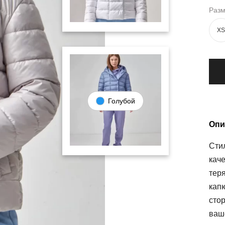
Раз
XS
Голубой
Опи
Стил
каче
тер
кап
стор
ваш