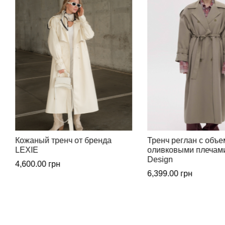
Тренч реглан с объемными
Универсальная черн
оливковыми плечами от Beom
жилетка от бренда 
Design
2,199.00
грн
6,399.00
грн