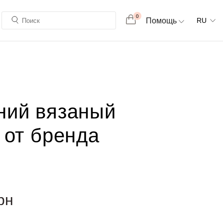
0
Помощь
RU
ий вязаный
 от бренда
рн