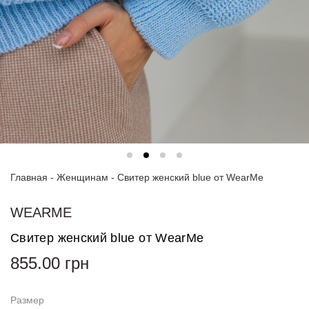
Спортивные
костюмы
Худи и
свитшоты
Блузки
и
рубашки
Платья
Главная
-
Женщинам
-
Свитер женский blue от WearMe
Пиджаки
и
костюмы
WEARME
Свитер женский blue от WearMe
Футболки
и поло
855.00
грн
Джинсы
и
Размер
брюки