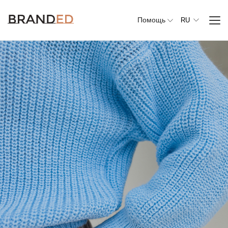
Помощь
RU
Вся
одежда
Верхняя
одежда
Джемперы,
свитеры и
кардиганы
Комплекты и
повседневные
костюмы