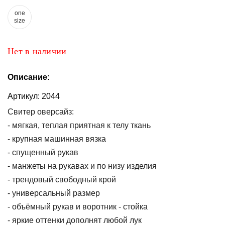
one
Топы
size
и
боди
Нет в наличии
Нижнее
белье
Описание:
Женские
Артикул:
сумочки
2044
Свитер оверсайз:
Туники и
- мягкая, теплая приятная к телу ткань
комбинезоны
- крупная машинная вязка
Шорты
- спущенный рукав
- манжеты на рукавах и по низу изделия
Юбки
- трендовый свободный крой
- универсальный размер
Пижамы
- объёмный рукав и воротник - стойка
- яркие оттенки дополнят любой лук