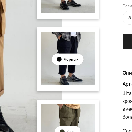
Раз
S
Черный
Опи
Арти
Шта
кро
вме
бол
Сос
Хаки