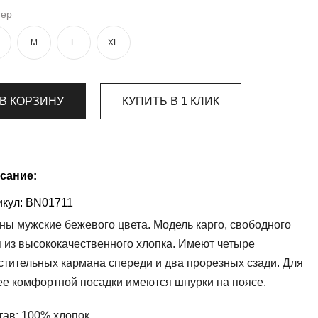
мер
M
L
XL
В КОРЗИНУ
КУПИТЬ В 1 КЛИК
сание:
кул:
BN01711
ны мужские бежевого цвета. Модель карго, свободного
я из высококачественного хлопка. Имеют четыре
стительных кармана спереди и два прорезных сзади. Для
ее комфортной посадки имеются шнурки на поясе.
тав:
100% хлопок.