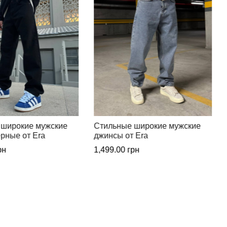
 широкие мужские
Классические стильные брюки
 Era
от Era
рн
1,150.00
грн