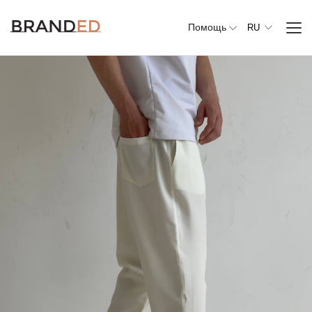
Помощь
RU
Вся
одежда
Верхняя
одежда
Джемперы,
свитеры и
кардиганы
Комплекты и
повседневные
костюмы