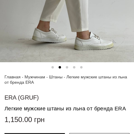
Спортивные
костюмы
Худи и
свитшоты
Блузки
и
рубашки
Платья
Главная
-
Мужчинам
-
Штаны
-
Легкие мужские штаны из льна
Пиджаки
от бренда ERA
и
костюмы
ERA (GRUF)
Футболки
Легкие мужские штаны из льна от бренда ERA
и поло
1,150.00
грн
Джинсы
и
брюки