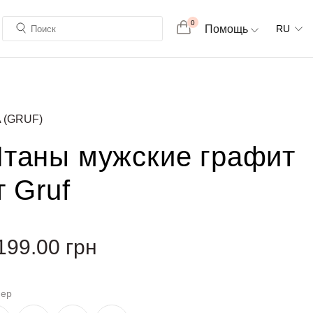
0
Помощь
RU
 (GRUF)
таны мужские графит
т Gruf
199.00
грн
мер