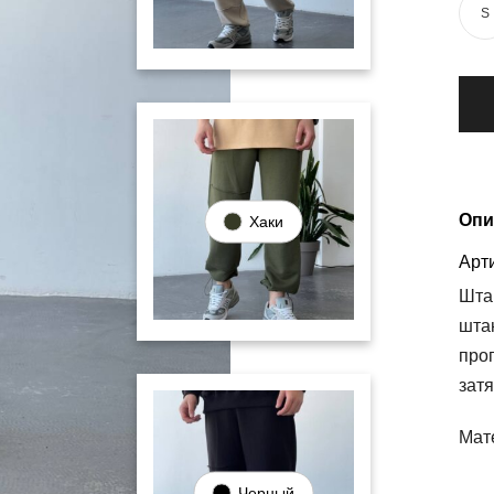
S
Опи
Хаки
Арти
Шта
шта
про
затя
Мат
Черный