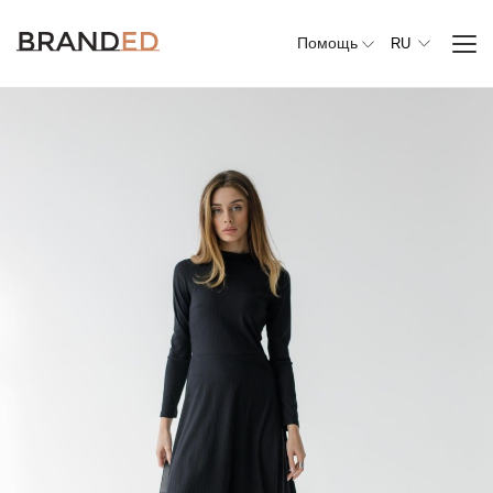
Помощь
RU
Вся
одежда
Верхняя
одежда
Джемперы,
свитеры и
кардиганы
Комплекты и
повседневные
костюмы