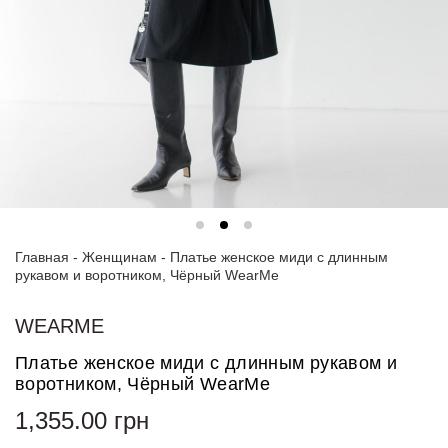
Спортивные
костюмы
Худи и
свитшоты
Блузки
и
рубашки
Платья
Главная
-
Женщинам
-
Платье женское миди с длинным
Пиджаки
рукавом и воротником, Чёрный WearMe
и
костюмы
WEARME
Футболки
Платье женское миди с длинным рукавом и
и поло
воротником, Чёрный WearMe
Джинсы
1,355.00
грн
и
брюки