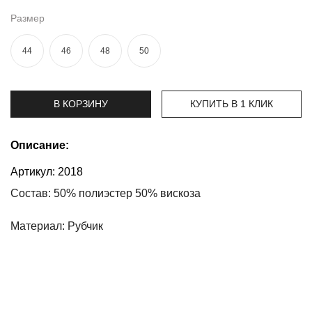
Размер
Топы
и
боди
44
46
48
50
Нижнее
белье
В КОРЗИНУ
КУПИТЬ В 1 КЛИК
Женские
сумочки
Описание:
Туники и
Артикул:
2018
комбинезоны
Состав: 50% полиэстер 50% вискоза
Шорты
Материал: Рубчик
Юбки
Пижамы