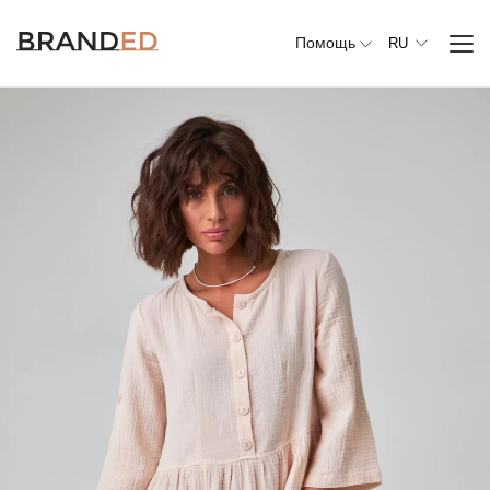
Помощь
RU
Вся
одежда
Верхняя
одежда
Джемперы,
свитеры и
кардиганы
Комплекты и
повседневные
костюмы