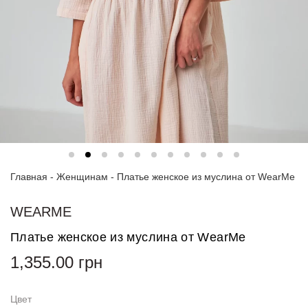
Спортивные
костюмы
Худи и
свитшоты
Блузки
и
рубашки
Платья
Главная
-
Женщинам
-
Платье женское из муслина от WearMe
Пиджаки
и
костюмы
WEARME
Платье женское из муслина от WearMe
Футболки
и поло
1,355.00
грн
Джинсы
и
Цвет
брюки