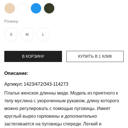
Топы
и
боди
Размер
Нижнее
S
M
L
белье
Женские
сумочки
В КОРЗИНУ
КУПИТЬ В 1 КЛИК
Туники и
комбинезоны
Описание:
Артикул:
1423/472/343-114273
Шорты
Платье женское длинны миди. Модель из приятного к
Юбки
телу муслина с укороченным рукавом, длину которого
можно регулировать с помощью пуговицы. Имеет
Пижамы
круглый вырез горловины и дополнительно
застегивается на пуговицы спереди. Легкий и