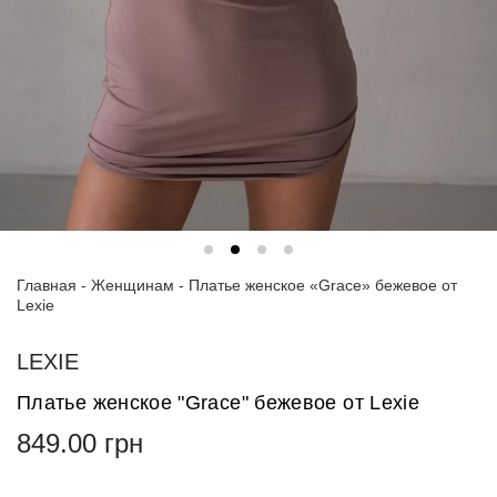
Спортивные
костюмы
Худи и
свитшоты
Блузки
и
рубашки
Платья
Главная
-
Женщинам
-
Платье женское «Grace» бежевое от
Пиджаки
Lexie
и
костюмы
LEXIE
Футболки
Платье женское "Grace" бежевое от Lexie
и поло
849.00
грн
Джинсы
и
брюки