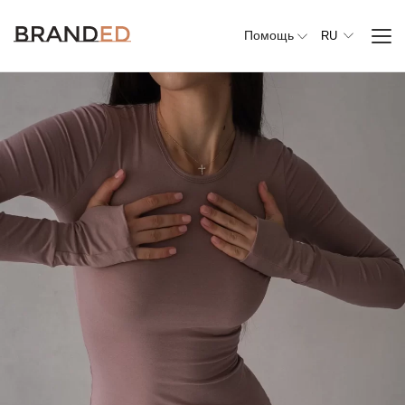
Помощь
RU
Вся
одежда
Верхняя
одежда
Джемперы,
свитеры и
кардиганы
Комплекты и
повседневные
костюмы