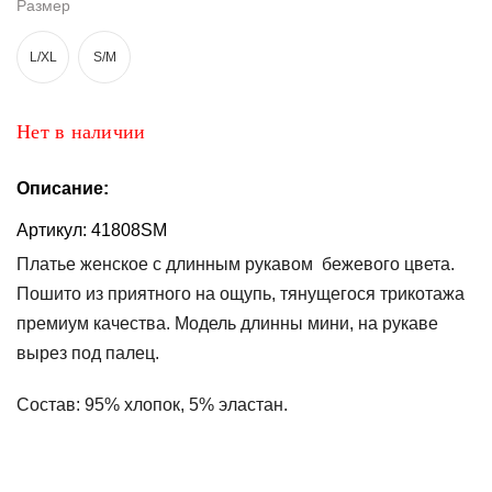
Размер
Топы
L/XL
S/M
и
боди
Нижнее
Нет в наличии
белье
Описание:
Женские
сумочки
Артикул:
41808SM
Туники и
Платье женское с длинным рукавом бежевого цвета.
комбинезоны
Пошито из приятного на ощупь, тянущегося трикотажа
премиум качества. Модель длинны мини, на рукаве
Шорты
вырез под палец.
Юбки
Состав:
95% хлопок, 5% эластан.
Пижамы