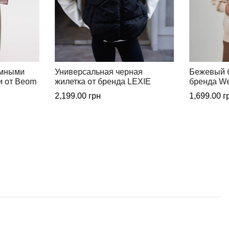
ая
Бежевый бомбер на молнии от
Классичес
LEXIE
бренда Wear me
Beom Des
1,699.00
грн
5,899.00
г