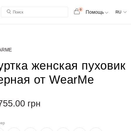
0
Помощь
RU
ARME
уртка женская пуховик
ерная от WearMe
755.00
грн
мер