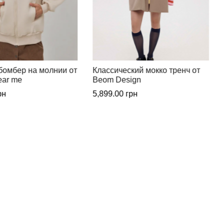
кий мокко тренч от
Классический бежевый тренч
ign
от Beom Design
рн
5,899.00
грн