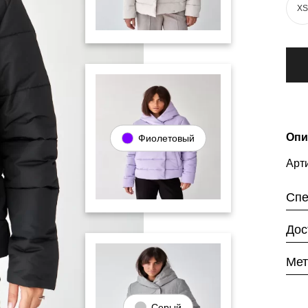
XS
Опи
Фиолетовый
Арти
Спе
Дос
Мет
Серый