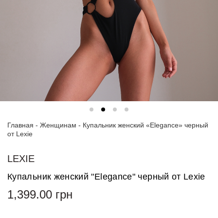
Спортивные
костюмы
Худи и
свитшоты
Блузки
и
рубашки
Платья
Главная
-
Женщинам
-
Купальник женский «Elegance» черный
Пиджаки
от Lexie
и
костюмы
LEXIE
Футболки
Купальник женский "Elegance" черный от Lexie
и поло
1,399.00
грн
Джинсы
и
брюки