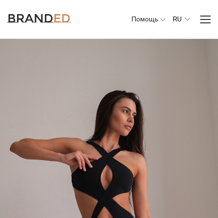
Помощь
RU
Вся
одежда
Верхняя
одежда
Джемперы,
свитеры и
кардиганы
Комплекты и
повседневные
костюмы