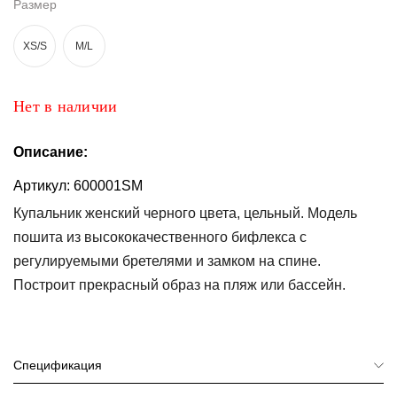
Размер
Топы
XS/S
M/L
и
боди
Нижнее
Нет в наличии
белье
Описание:
Женские
сумочки
Артикул:
600001SM
Туники и
Купальник женский черного цвета, цельный. Модель
комбинезоны
пошита из высококачественного бифлекса с
регулируемыми бретелями и замком на спине.
Шорты
Построит прекрасный образ на пляж или бассейн.
Юбки
Пижамы
Спецификация