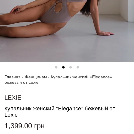
Спортивные
костюмы
Худи и
свитшоты
Блузки
и
рубашки
Платья
Главная
-
Женщинам
-
Купальник женский «Elegance»
Пиджаки
бежевый от Lexie
и
костюмы
LEXIE
Футболки
Купальник женский "Elegance" бежевый от
и поло
Lexie
Джинсы
1,399.00
грн
и
брюки