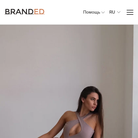
Помощь
RU
Вся
одежда
Верхняя
одежда
Джемперы,
свитеры и
кардиганы
Комплекты и
повседневные
костюмы