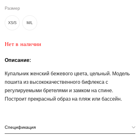
Размер
Топы
и
боди
XS/S
M/L
Нижнее
белье
Нет в наличии
Женские
сумочки
Описание:
Купальник женский бежевого цвета, цельный. Модель
Туники и
комбинезоны
пошита из высококачественного бифлекса с
регулируемыми бретелями и замком на спине.
Шорты
Построит прекрасный образ на пляж или бассейн.
Юбки
Пижамы
Спецификация