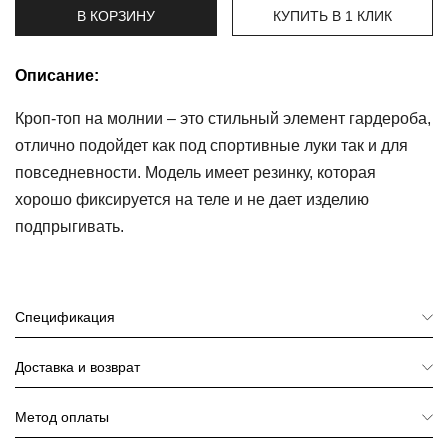
В КОРЗИНУ
КУПИТЬ В 1 КЛИК
Топы
и
боди
Описание:
Нижнее
Кроп-топ на молнии – это стильный элемент гардероба,
белье
отлично подойдет как под спортивные луки так и для
повседневности. Модель имеет резинку, которая
Женские
сумочки
хорошо фиксируется на теле и не дает изделию
подпрыгивать.
Туники и
комбинезоны
Шорты
Спецификация
Юбки
Доставка и возврат
Пижамы
Метод оплаты