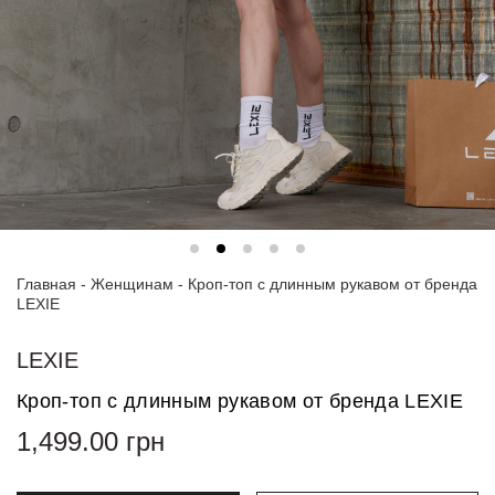
Спортивные
костюмы
Худи и
свитшоты
Блузки
и
рубашки
Платья
Главная
-
Женщинам
-
Кроп-топ с длинным рукавом от бренда
Пиджаки
LEXIE
и
костюмы
LEXIE
Футболки
Кроп-топ с длинным рукавом от бренда LEXIE
и поло
1,499.00
грн
Джинсы
и
брюки