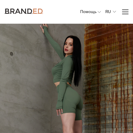
Помощь
RU
Вся
одежда
Верхняя
одежда
Джемперы,
свитеры и
кардиганы
Комплекты и
повседневные
костюмы