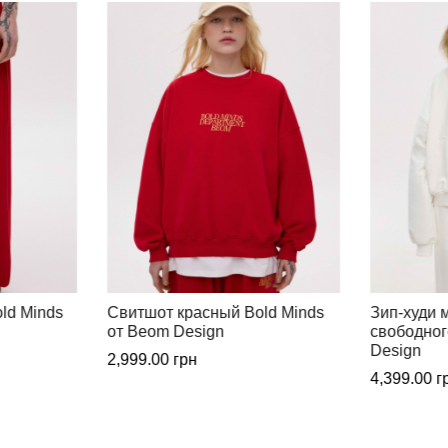
ld Minds
Зип-худи молочное
Штаны пр
свободного кроя от Beom
свободног
Design
Design
4,399.00
грн