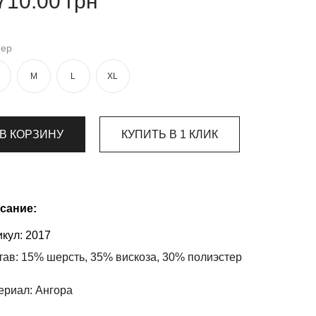
710.00
грн
мер
M
L
XL
В КОРЗИНУ
КУПИТЬ В 1 КЛИК
сание:
кул:
2017
тав: 15% шерсть, 35% вискоза, 30% полиэстер
ериал: Ангора