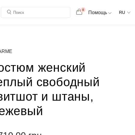
0
Помощь
RU
ARME
остюм женский
еплый свободный
витшот и штаны,
ежевый