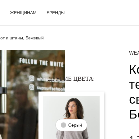
ЖЕНЩИНАМ
БРЕНДЫ
от и штаны, Бежевый
WE
К
ДРУГИЕ ЦВЕТА:
т
с
Б
Серый