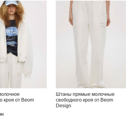
ямые молочные
Элегантный шерстяной
о кроя от Beom
костюм: утонченность и
комфорт от Volana
4,350.00
грн