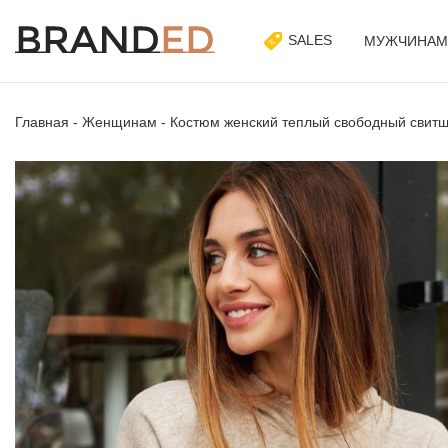
SALES
МУЖЧИНАМ
Главная
-
Женщинам
-
Костюм женский теплый свободный свитш