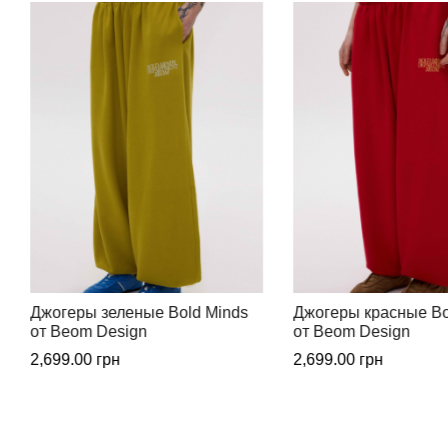
Джогеры красные Bold Minds
Свитшот красный Bo
от Beom Design
от Beom Design
2,699.00
грн
2,999.00
грн