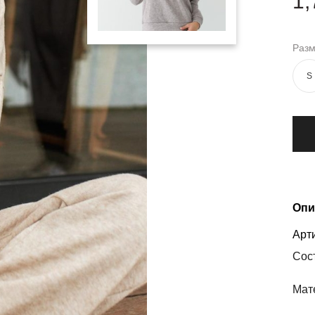
1,
Раз
S
Опи
Арти
Сос
Мат