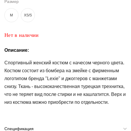
Размер
Топы
M
XS/S
и
боди
Нижнее
Нет в наличии
белье
Описание:
Женские
сумочки
Спортивный женский костюм с начесом черного цвета.
Туники и
Костюм состоит из бомбера на змейке с фирменным
комбинезоны
логотипом бренда "Lexie" и джоггеров с манжетами
снизу. Ткань - высококачественная турецкая трехнитка,
Шорты
что не теряет вид после стирки и не кашлатится. Верх и
Юбки
низ костюма можно приобрести по отдельности.
Пижамы
Спецификация