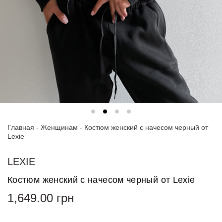
Спортивные
костюмы
Худи и
свитшоты
Блузки
и
рубашки
Платья
Главная
-
Женщинам
-
Костюм женский с начесом черный от
Пиджаки
Lexie
и
костюмы
LEXIE
Футболки
Костюм женский с начесом черный от Lexie
и поло
1,649.00
грн
Джинсы
и
брюки