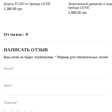
Свитшот з
да LEXIE
Укороченный джемпер и шорты от
Beom Desi
бренда LEXIE
2,999.00
г
2,000.00
грн
Отзывы: 0
НАПИСАТЬ ОТЗЫВ
Ваш email не будет опубликован. * Маркер для обязательных полей
Email*
Имя*
Оценка*