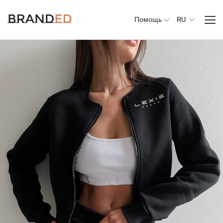
Помощь
RU
Вся
одежда
Верхняя
одежда
Джемперы,
свитеры и
кардиганы
Комплекты и
повседневные
костюмы