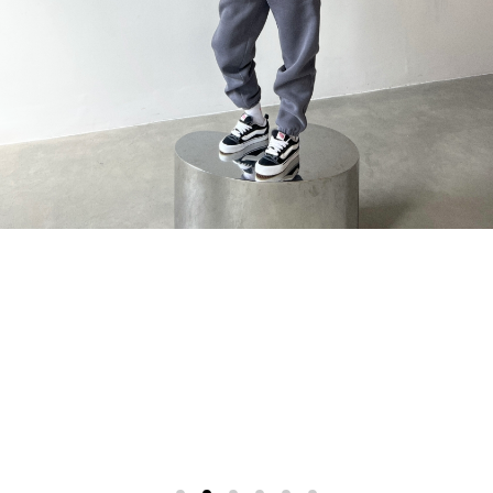
Спортивные
костюмы
Худи и
свитшоты
Блузки
и
рубашки
Платья
Пиджаки
и
костюмы
Футболки
и поло
Джинсы
и
брюки