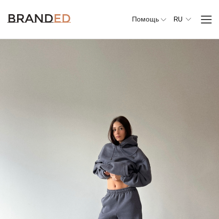
Помощь
RU
Вся
одежда
Верхняя
одежда
Джемперы,
свитеры и
кардиганы
Комплекты и
повседневные
костюмы