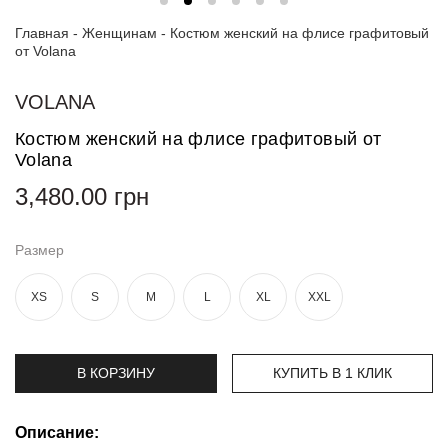
Главная
-
Женщинам
-
Костюм женский на флисе графитовый
Топы
от Volana
и
боди
VOLANA
Нижнее
белье
Костюм женский на флисе графитовый от
Volana
Женские
сумочки
3,480.00
грн
Туники и
Размер
комбинезоны
Шорты
XS
S
M
L
XL
XXL
Юбки
В КОРЗИНУ
КУПИТЬ В 1 КЛИК
Пижамы
Описание: