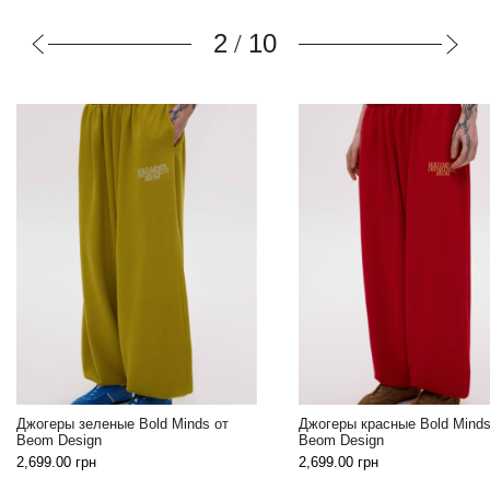
3
10
/
Свитшот красный Bo
т
Джогеры красные Bold Minds от
Beom Design
Beom Design
2,999.00
грн
2,699.00
грн