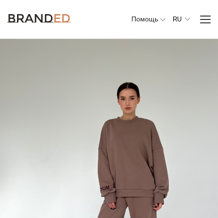
Помощь
RU
Вся
одежда
Верхняя
одежда
Джемперы,
свитеры и
кардиганы
Комплекты и
повседневные
костюмы