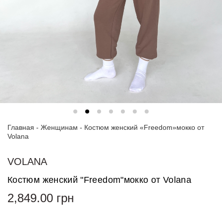
Спортивные
костюмы
Худи и
свитшоты
Блузки
и
рубашки
Платья
Главная
-
Женщинам
-
Костюм женский «Freedom»мокко от
Пиджаки
Volana
и
костюмы
VOLANA
Футболки
Костюм женский "Freedom"мокко от Volana
и поло
2,849.00
грн
Джинсы
и
брюки