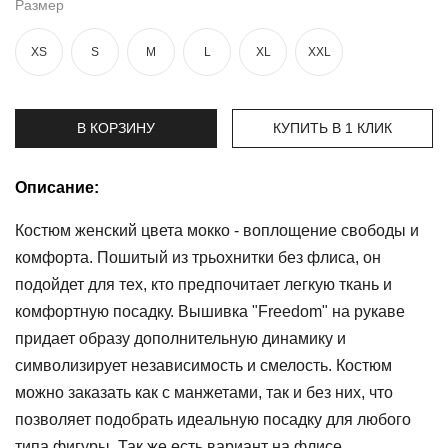
Размер
Топы
XS
S
M
L
XL
XXL
и
боди
Нижнее
В КОРЗИНУ
КУПИТЬ В 1 КЛИК
белье
Женские
Описание:
сумочки
Костюм женский цвета мокко - воплощение свободы и
Туники и
комбинезоны
комфорта. Пошитый из трьохнитки без флиса, он
подойдет для тех, кто предпочитает легкую ткань и
Шорты
комфортную посадку. Вышивка "Freedom" на рукаве
придает образу дополнительную динамику и
Юбки
символизирует независимость и смелость. Костюм
Пижамы
можно заказать как с манжетами, так и без них, что
позволяет подобрать идеальную посадку для любого
типа фигуры. Так же есть вариант на флисе.